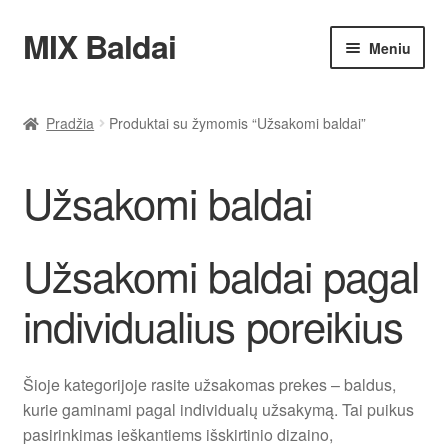
MIX Baldai
Pereiti
Pereiti
Meniu
prie
prie
meniu
turinio
Pradžia
Pradžia
Produktai su žymomis “Užsakomi baldai”
Apie mus
Užsakomi baldai
Blogas
Dažnai Užduodami Klausymai
Užsakomi baldai pagal
individualius poreikius
Kontaktai
Naujų baldų parduotuvė Klaipėdoje
Šioje kategorijoje rasite užsakomas prekes – baldus,
kurie gaminami pagal individualų užsakymą. Tai puikus
Privatumo politika
pasirinkimas ieškantiems išskirtinio dizaino,