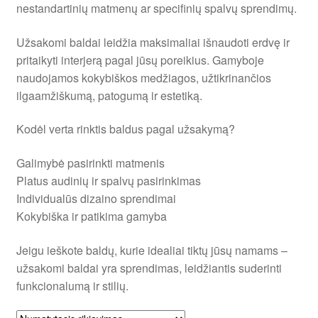
nestandartinių matmenų ar specifinių spalvų sprendimų.
PULSAS
Užsakomi baldai leidžia maksimaliai išnaudoti erdvę ir
pritaikyti interjerą pagal jūsų poreikius. Gamyboje
naudojamos kokybiškos medžiagos, užtikrinančios
ilgaamžiškumą, patogumą ir estetiką.
Kodėl verta rinktis baldus pagal užsakymą?
Galimybė pasirinkti matmenis
Platus audinių ir spalvų pasirinkimas
Individualūs dizaino sprendimai
Kokybiška ir patikima gamyba
Jeigu ieškote baldų, kurie idealiai tiktų jūsų namams –
užsakomi baldai yra sprendimas, leidžiantis suderinti
funkcionalumą ir stilių.